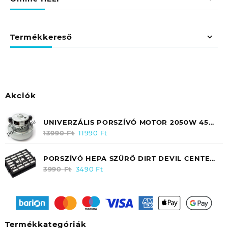
Termékkereső
Akciók
UNIVERZÁLIS PORSZÍVÓ MOTOR 2050W 45
FOKOS FELFOGATÁSSAL (CSŐRÖS) /
13990
Ft
Original
11990
Ft
Current
SAMSUNG DJ3100097A
price
price
was:
is:
PORSZÍVÓ HEPA SZŰRŐ DIRT DEVIL CENTEC
13990 Ft.
11990 Ft.
2 M2831 / M2288 (KIMENETI) 2288003
3990
Ft
Original
3490
Ft
Current
price
price
was:
is:
3990 Ft.
3490 Ft.
Termékkategóriák