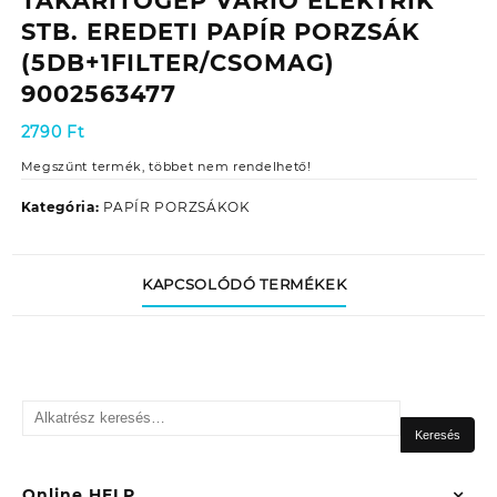
TAKARÍTÓGÉP VARIO ELEKTRIK
STB. EREDETI PAPÍR PORZSÁK
(5DB+1FILTER/CSOMAG)
9002563477
2790
Ft
Megszűnt termék, többet nem rendelhető!
Kategória:
PAPÍR PORZSÁKOK
KAPCSOLÓDÓ TERMÉKEK
Keresés
a
Keresés
következőre:
Online HELP