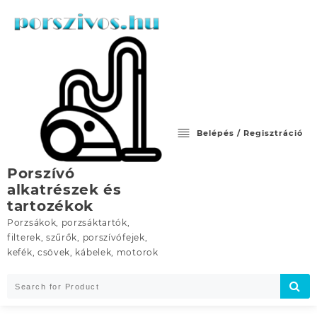
Skip
to
content
Belépés / Regisztráció
Porszívó
alkatrészek és
tartozékok
Porzsákok, porzsáktartók,
filterek, szűrők, porszívófejek,
kefék, csövek, kábelek, motorok