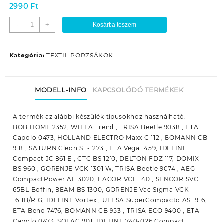
2990
Ft
ETA
-
+
Kosárba teszem
1459
/
0473
Kategória:
TEXTIL PORZSÁKOK
EREDETI
VÁSZON
(TEXTIL)
MODELL-INFO
KAPCSOLÓDÓ TERMÉKEK
PORZSÁK
145900210
mennyiség
A termék az alábbi készülék típusokhoz használható:
BOB HOME 2352, WILFA Trend , TRISA Beetle 9038 , ETA
Capolo 0473, HOLLAND ELECTRO Maxx C 112 , BOMANN CB
918 , SATURN Cleon ST-1273 , ETA Vega 1459, IDELINE
Compact JC 861 E , CTC BS 1210, DELTON FDZ 117, DOMIX
BS 960 , GORENJE VCK 1301 W, TRISA Beetle 9074 , AEG
CompactPower AE 3020, FAGOR VCE 140 , SENCOR SVC
65BL Boffin, BEAM BS 1300, GORENJE Vac Sigma VCK
1611B/R G, IDELINE Vortex , UFESA SuperCompacto AS 1916,
ETA Beno 7476, BOMANN CB 953 , TRISA ECO 9400 , ETA
Capolo 0473, SOLAC 901, IDELINE 740-026 Compact ,