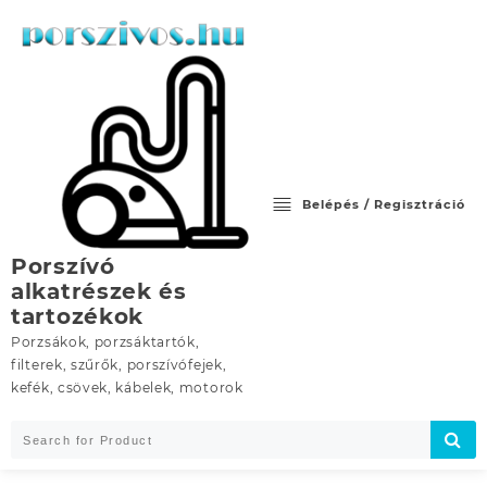
Skip
to
content
Belépés / Regisztráció
Porszívó
alkatrészek és
tartozékok
Porzsákok, porzsáktartók,
filterek, szűrők, porszívófejek,
kefék, csövek, kábelek, motorok