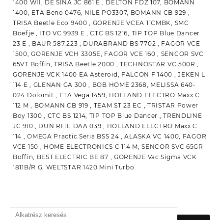
1400 WII, DE SINA JC 861 E , DELTON FDZ 107, BOMANN
1400, ETA Beno 0476, NILE PO3307, BOMANN CB 929 ,
TRISA Beetle Eco 9400 , GORENJE VCEA 11CMBK, SMC
Boefje , ITO VC 9939 E , CTC BS 1216, TIP TOP Blue Dancer
23 E , BAUR 587.223 , DURABRAND BS 7702 , FAGOR VCE
1500, GORENJE VCH 3305E, FAGOR VCE 160 , SENCOR SVC
65VT Boffin, TRISA Beetle 2000 , TECHNOSTAR VC 500R ,
GORENJE VCK 1400 EA Asteroid, FALCON F 1400 , JEKEN L
114 E , GLENAN GA 300 , BOB HOME 2368, MELISSA 640-
024 Dolomit , ETA Vega 1459, HOLLAND ELECTRO Maxx C
112 M , BOMANN CB 919 , TEAM ST 23 EC , TRISTAR Power
Boy 1300 , CTC BS 1214, TIP TOP Blue Dancer , TRENDLINE
JC 910 , DUN RITE DAA 039 , HOLLAND ELECTRO Maxx C
114 , OMEGA Practic Seria BSS 24 , ALASKA VC 1400, FAGOR
VCE 150 , HOME ELECTRONICS C 114 M, SENCOR SVC 65GR
Boffin, BEST ELECTRIC BE 87 , GORENJE Vac Sigma VCK
1811B/R G, WELTSTAR 1420 Mini Turbo
Keresés