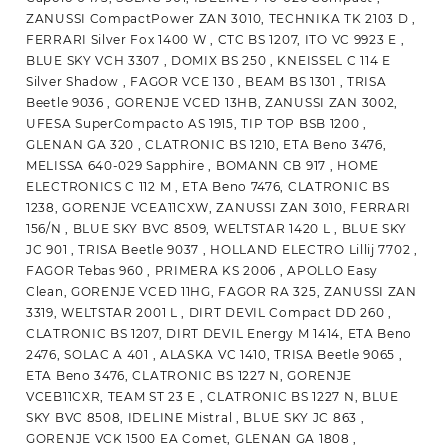
ZANUSSI CompactPower ZAN 3010, TECHNIKA TK 2103 D ,
FERRARI Silver Fox 1400 W , CTC BS 1207, ITO VC 9923 E ,
BLUE SKY VCH 3307 , DOMIX BS 250 , KNEISSEL C 114 E
Silver Shadow , FAGOR VCE 130 , BEAM BS 1301 , TRISA
Beetle 9036 , GORENJE VCED 13HB, ZANUSSI ZAN 3002,
UFESA SuperCompacto AS 1915, TIP TOP BSB 1200 ,
GLENAN GA 320 , CLATRONIC BS 1210, ETA Beno 3476,
MELISSA 640-029 Sapphire , BOMANN CB 917 , HOME
ELECTRONICS C 112 M , ETA Beno 7476, CLATRONIC BS
1238, GORENJE VCEA11CXW, ZANUSSI ZAN 3010, FERRARI
156/N , BLUE SKY BVC 8509, WELTSTAR 1420 L , BLUE SKY
JC 901 , TRISA Beetle 9037 , HOLLAND ELECTRO Lillij 7702 ,
FAGOR Tebas 960 , PRIMERA KS 2006 , APOLLO Easy
Clean, GORENJE VCED 11HG, FAGOR RA 325, ZANUSSI ZAN
3319, WELTSTAR 2001 L , DIRT DEVIL Compact DD 260 ,
CLATRONIC BS 1207, DIRT DEVIL Energy M 1414, ETA Beno
2476, SOLAC A 401 , ALASKA VC 1410, TRISA Beetle 9065 ,
ETA Beno 3476, CLATRONIC BS 1227 N, GORENJE
VCEB11CXR, TEAM ST 23 E , CLATRONIC BS 1227 N, BLUE
SKY BVC 8508, IDELINE Mistral , BLUE SKY JC 863 ,
GORENJE VCK 1500 EA Comet, GLENAN GA 1808 ,