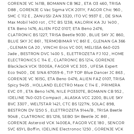
GORENJE VC 1411B, BOMANN CB 962 , ETA O3 460, TRISA
D88 , GORENJE G Vac Sigma VCK 2011Y, FAGOR Chic 960 ,
SMC C 112 E , ZANUSSI ZAN 3320, ITO VC 9937 E , DE SINA
Max Mobil 1400 rot , CTC BS 1238, KALORIK KA JU 1400 ,
ETA Beno 1476, ALIEN FDZ 0107, ETA Beno 2476,
CLATRONIC BS 1227, TRISA Beetle 9030 , BLUE SKY JC 860,
BLUE SKY JC 861 , TERMOBIMAR YC 861 E , GLENAN GA 366
, GLENAN GA 20 , VINCHI Eros VC 001, MELISSA 640-025
Jade , BESTRON DVC 1400 S , ELETTROZETA FJ 102 , HOME
ELECTRONICS C 114 E , CLATRONIC BS 1214, GORENJE
BlackJack VCK 1300EA, FAGOR VCE 305 , UFESA Expert
Eco 9400 , DE SINA 67059-6 , TIP TOP Blue Dancer JC 863 ,
GORENJE VC 1615G, ETA Beno 0476, ALIEN FAZ 0107, TRISA
Spicy 9405 , HOLLAND ELECTRO Maxx C 114 E , PRIMERA
EVC 011 , ETA Beno 1476, NILE PO3307E, BOMANN CB 952 ,
IDELINE 740-025 Compact , ALASKA VCC 2200, BLUE SKY
BVC 3307 , WELTSTAR 1421, CTC BS 1227N, SOLAC 898,
BESTRON DV 1250 S , ELETTROZETA 9144/B , TRISA Beetle
9048 , CLATRONIC BS 1216, SEBO SH Beetle JC 861 ,
GORENJE Asteroid VCK 1400EA, FAGOR VCE 180 , SENCOR
SVC 65YL Boffin, IDELINE Electronoc 1250 , GORENJE VCK