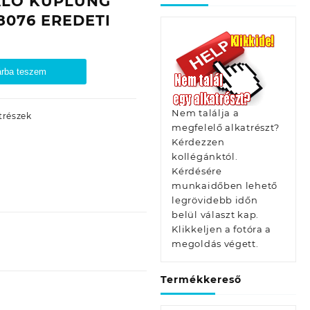
ÁLÓ KUPLUNG
8076 EREDETI
rba teszem
Nem találja a
trészek
megfelelő alkatrészt?
Kérdezzen
kollégánktól.
Kérdésére
munkaidőben lehető
legrövidebb időn
belül választ kap.
Klikkeljen a fotóra a
megoldás végett.
Termékkereső