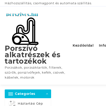
Skip
Házhozszállítás, csomagpont és automata szállítás.
to
content
Kezdőoldal
Inf
Porszívó
alkatrészek és
tartozékok
Porzsákok, porzsáktartók, filterek,
szűrők, porszívófejek, kefék, csövek,
kábelek, motorok
Categories
Háztartási Gép