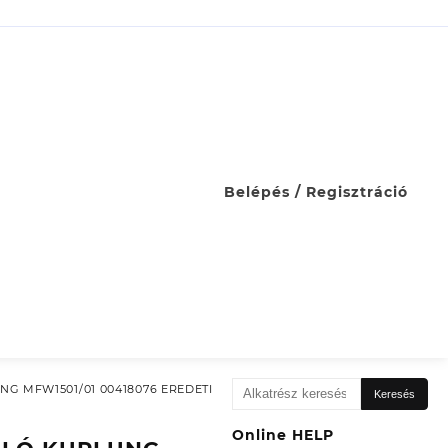
Belépés / Regisztráció
Keresés
 MFW1501/01 00418076 EREDETI
Keresés
a
következőre:
Online HELP