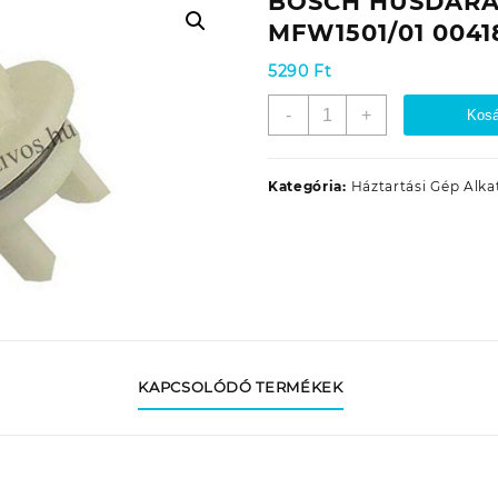
BOSCH HÚSDAR
MFW1501/01 0041
5290
Ft
BOSCH
-
+
Kosá
HÚSDARÁLÓ
KUPLUNG
MFW1501/01
Kategória:
Háztartási Gép Alka
00418076
EREDETI
mennyiség
KAPCSOLÓDÓ TERMÉKEK