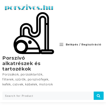
Skip
to
content
Belépés / Regisztráció
Porszívó
alkatrészek és
tartozékok
Porzsákok, porzsáktartók,
filterek, szűrők, porszívófejek,
kefék, csövek, kábelek, motorok