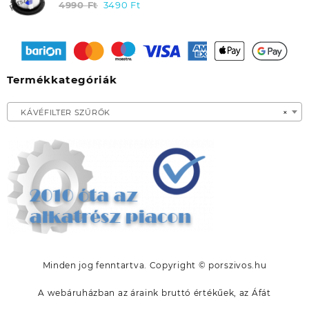
HAUSMEISTER HM 2061 / MOOSOO K17
4990
Ft
Original
3490
Ft
Current
price
price
was:
is:
4990 Ft.
3490 Ft.
Termékkategóriák
KÁVÉFILTER SZŰRŐK
×
Minden jog fenntartva. Copyright © porszivos.hu
A webáruházban az áraink bruttó értékűek, az Áfát