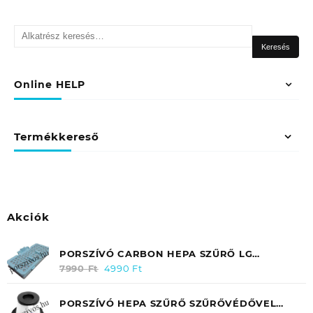
Keresés
a
Keresés
következőre:
Online HELP
Termékkereső
Akciók
PORSZÍVÓ CARBON HEPA SZŰRŐ LG
ELECTRONICS VC 9062CV (KIMENETI)
7990
Ft
Original
4990
Ft
Current
ADQ56691101
price
price
was:
is:
PORSZÍVÓ HEPA SZŰRŐ SZŰRŐVÉDŐVEL
7990 Ft.
4990 Ft.