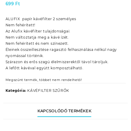
699
Ft
ALUFIX papír kávéfilter 2 személyes
Nem fehérített!
Az Alufix kávéfilter tulajdonságai:
Nem változtatja meg a kávé ízét.
Nem fehérített és nem színezett.
Éleinek összeillesztése ragasztó felhasználása nélkül nagy
nyomással történik.
Szárazon és erős szagú élelmiszerektől távol tároljuk.
A lefőtt kávéval együtt komposztálható.
Megszűnt termék, többet nem rendelhető!
Kategória:
KÁVÉFILTER SZŰRŐK
KAPCSOLÓDÓ TERMÉKEK